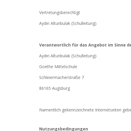
Vertretungsberechtigt
Ayd
ı
n Altunbulak (Schulleitung)
Verantwortlich für das Angebot im Sinne d
Ayd
ı
n Altunbulak (Schulleitung)
Goethe Mittelschule
Schleiermacherstraße 7
86165 Augsburg
Namentlich gekennzeichnete Internetseiten geb
Nutzungsbedingungen