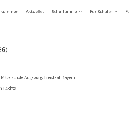
llkommen
Aktuelles
Schulfamilie
Für Schüler
F
26)
e Mittelschule Augsburg: Freistaat Bayern
en Rechts