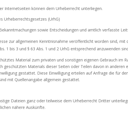
eser Internetseiten können dem Urheberrecht unterliegen.
des Urheberrechtsgesetzes (UrhG)
 Bekanntmachungen sowie Entscheidungen und amtlich verfasste Leit
resse zur allgemeinen Kenntnisnahme veröffentlicht worden sind, mi
s. 1 bis 3 und § 63 Abs. 1 und 2 UrhG entsprechend anzuwenden sind
eschütztes Material zum privaten und sonstigen eigenen Gebrauch im
ch geschützten Materials dieser Seiten oder Teilen davon in anderen 
nwilligung gestattet. Diese Einwilligung erteilen auf Anfrage die für d
ind mit Quellenangabe allgemein gestattet.
nstige Dateien ganz oder teilweise dem Urheberrecht Dritter unterli
tlichen nähere Auskünfte.